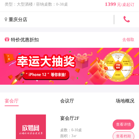
1399
类型：大型酒楼
/
容纳桌数：0-38桌
元/桌起订
重庆分店
特价优惠折扣
去领取
宴会厅
会议厅
场地概况
宴会厅2F
情
查看详情
桌数：0-10桌
面积：3㎡
期
查看档期