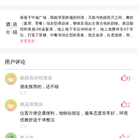
座落于中迪广场，既能享受静谧的环境，又能与热闹咫尺之间，餐饮
（宴席、零餐）综合型商业体，整体呈现出古香古色的韵味。酒店能
同时承接200桌宴席，地上地下车位6000余个，地上免费停车6个车
位，打造了茶楼、中餐等综合型的美食，形态各异，任君选择，用餐
之余既可棋牌休闲娱乐，也可闲逛杨家坪商圈。既能搭配中式婚礼，
查看更多>
又与西式婚礼融洽得当。
用户评论
0
她很喜欢吃辣条
朋友推荐的，还不错
6-22
2
桃花带雨浓
位置方便交通便利，地铁站很近，服务态度非常好，环境
优雅舒适干净整洁
2-14
5
银小羊