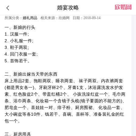
婚宴攻略
结婚女方必须买的物品清单
所属分类：
婚礼用品
相关来源：欣婚网
日期：2018-09-14
一、新娘的行头
1. 汉服一件;
2. 小礼服一件;
3. 鞋子两双;
4. 回门衣服一套;
5. 首饰若干。
二、新娘出嫁当天带的东西
床上用品2套、拖鞋两双、睡衣两套、 袜子两双、内衣裤两套
(都是男女各一)、牙刷牙杯2个、牙膏1支，沐浴露洗发水护发
素、红色脸盆2个、带盖红桶2个、 小孩洗澡红盆一个、毛巾两
条、浴巾两条、化妆箱一个含镜子头梳(镜子要圆的不能方的)、
肥皂盒一个、喜娃娃一对、痱子粉、厨房围裙、 化妆品一套、
大小碗盆等各10件、钱若干、喜碗、喜杯等、准备装礼金的红
包一个。
三、厨房用具