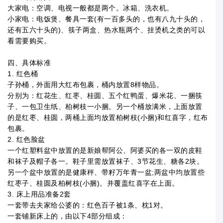
大家电：空调、电视一般都是两个。冰箱、洗衣机。
小家电：电饭煲、餐具一套(有一百多头的，也有八九十头的，
还有五六十头的)、筷子两盒、热水瓶两个、挂烫机之类的可以
看需要购买。
四、具体标准
1. 红色桶
子孙桶，外面用大红布包裹，桶内放置8样物品。
分别为：红花生、红枣、桂圆、五个红鸭蛋、爆米花、一捆筷
子、一包卫生纸、柏树枝一小捆。另一个桶放满米，上面放置
的是红枣、桂圆，两桶上面均放置柏树枝(小捆)和红喜字，红布
包裹。
2. 红色脸盆
一个红塑料盆中放置的是新娘帮阿公、阿婆买的各一双的皮鞋
和袜子及帽子各一。鞋子里需放置袜子、3节花生、糖各2块。
另一个盆中放置的是健康秤、带籽万年青一盆;两盆中均放置些
红枣子、桂圆及柏树枝(小捆)。并覆盖红喜字在上面。
3. 床上用品准备2套
一套带去夫家给公婆的：红色百子被1条、枕1对。
一套铺新床上的，由以下4部分组成：