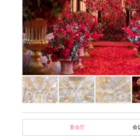
宴会厅
会