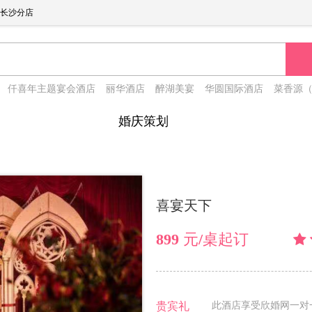
长沙分店
仟喜年主题宴会酒店
丽华酒店
醉湖美宴
华圆国际酒店
菜香源
婚庆策划
喜宴天下
899 元/桌起订
贵宾礼
此酒店享受欣婚网一对