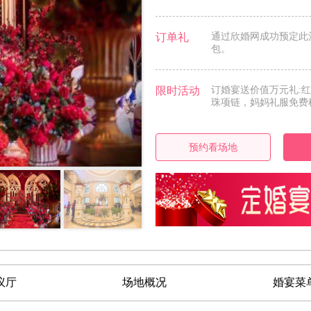
订单礼
通过欣婚网成功预定此
包。
限时活动
订婚宴送价值万元礼:
珠项链，妈妈礼服免费租
预约看场地
议厅
场地概况
婚宴菜