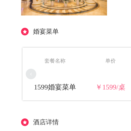
婚宴菜单
价
套餐名称
单价
9/桌
1599婚宴菜单
￥1599/桌
酒店详情