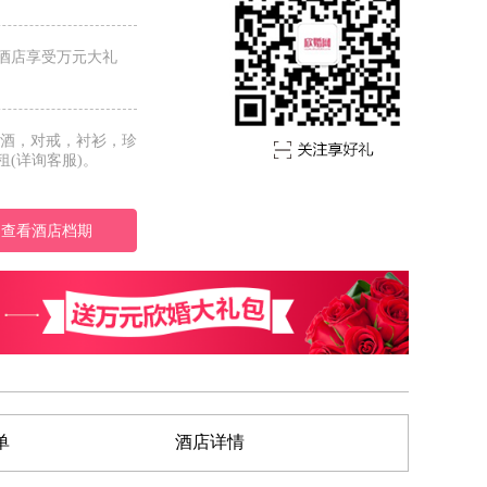
酒店享受万元大礼
红酒，对戒，衬衫，珍
(详询客服)。
查看酒店档期
单
酒店详情