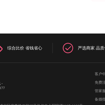
综合比价 省钱省心
严选商家 品质
客户
免费
-
177
管家
备婚