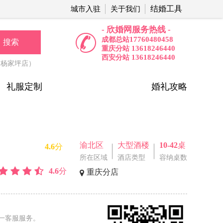
结婚工具
城市入驻
关于我们
- 欣婚网服务热线 -
17760480458
成都总站
搜索
13618246440
重庆分站
13618246440
西安分站
（杨家坪店）
礼服定制
婚礼攻略
渝北区
大型酒楼
10-42桌
4.6分
所在区域
酒店类型
容纳桌数
4.6分
重庆分店
一客服服务。