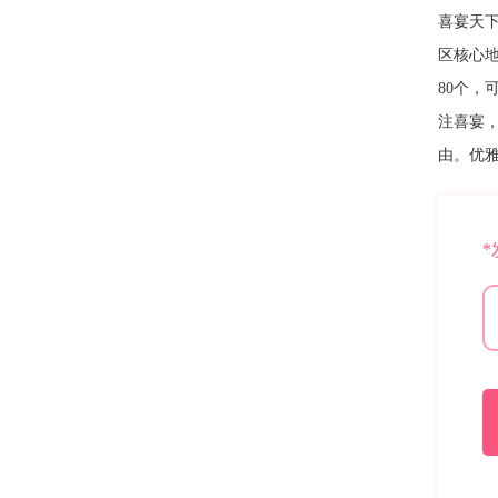
喜宴天
区核心
80个，
注喜宴
由。优