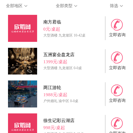
全部地区
全部类型
筛选
南方君临
0元/桌起
立即咨询
大型酒楼
九龙坡区
10-42桌
五洲宴会盘龙店
1399元/桌起
立即咨询
大型酒楼
九龙坡区
0-0桌
两江游轮
1988元/桌起
立即咨询
户外婚礼
渝中区
0-0桌
徐生记彩云湖店
998元/桌起