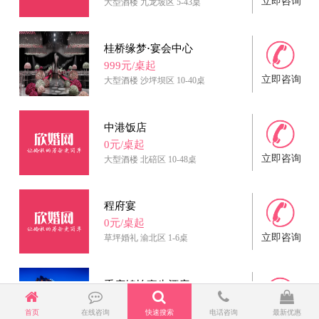
立即咨询
大型酒楼
九龙坡区
5-43桌
桂桥缘梦·宴会中心
999元/桌起
立即咨询
大型酒楼
沙坪坝区
10-40桌
中港饭店
0元/桌起
立即咨询
大型酒楼
北碚区
10-48桌
程府宴
0元/桌起
立即咨询
草坪婚礼
渝北区
1-6桌
重庆锦怡豪生酒店
1388元/桌起
首页
在线咨询
快速搜索
电话咨询
最新优惠
立即咨询
星级酒店
九龙坡区
0-26桌