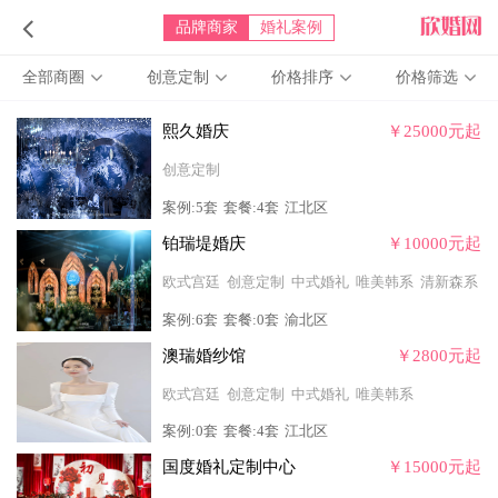
品牌商家
婚礼案例
全部商圈
创意定制
价格排序
价格筛选
熙久婚庆
￥25000元起
创意定制
案例:5套
套餐:4套
江北区
铂瑞堤婚庆
￥10000元起
欧式宫廷
创意定制
中式婚礼
唯美韩系
清新森系
案例:6套
套餐:0套
渝北区
澳瑞婚纱馆
￥2800元起
欧式宫廷
创意定制
中式婚礼
唯美韩系
案例:0套
套餐:4套
江北区
国度婚礼定制中心
￥15000元起