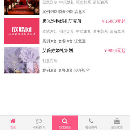
创意定制
中式婚礼
唯美韩系
清新森系
案例:2套
套餐:2套
渝北区
极光造物婚礼研究所
￥15000元起
欧式宫廷
创意定制
中式婚礼
唯美韩系
清新森系
案例:0套
套餐:0套
江北区
艾薇婷婚礼策划
￥9888元起
创意定制
案例:0套
套餐:0套
沙坪坝区
首页
在线咨询
快速搜索
电话咨询
最新优惠