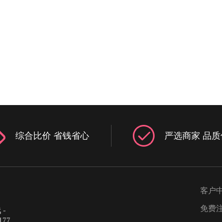
间有良好的
果质量不太好如何选择日期，那
山，代表二
好还是不要秀这份形象，追其原
纠缠，但这
然是因为这些浓妆或者彩绘不仅
感情深厚。
响到新娘的肌肤，更有可能对胎
青龙位”，
成影响婚纱照，所以一定要注意
持，幸福圆
新娘拍婚纱照要特别注意的第三
摆放结婚照
题是婚鞋可别随便穿。孕期的准
照原则上不
婚鞋可别任意的穿，想穿什么就
为白虎位，
么。在这个时段，高跟鞋就别穿
利。结婚照
如果实在想突出一下身材，用鞋
可使二人之
增加高度，可以选择一双内增高
综合比价 省钱省心
严选商家 品质
。需要注意
底鞋就可以了。如果身高足够，
悬挂在床
舒适的平底鞋可是不二的选择。
端正，不能
小编要提醒各位孕新娘们，在注
试，给婚姻
以上的问题之后，拍摄的时候也
忌：客厅除
太长的时间，可以和工作人员沟
客户
也是结婚照
下，短时多拍，做到劳逸结合，
客之地，将
己和肚子里的宝贝都有一个舒适
免费
-
与众人分享
态，这样状态下的婚纱照片一定
177