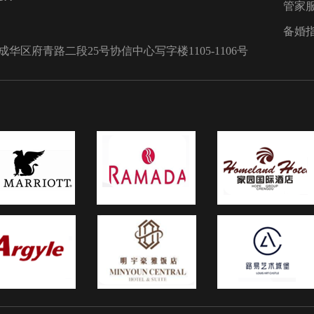
管家
两人感情的
哒!
有的访客沉
备婚
，并送上由
区府青路二段25号协信中心写字楼1105-1106号
照需要按照
，当然在正
也夫妻生活
夫妻同心。
夫妻的卧室
，在风水
北方代表着
婚姻关系和
方和西南方
照，寓意着
等和谐，同
方为终身伴
婚后的感情
婚纱照摆放
的结婚照最