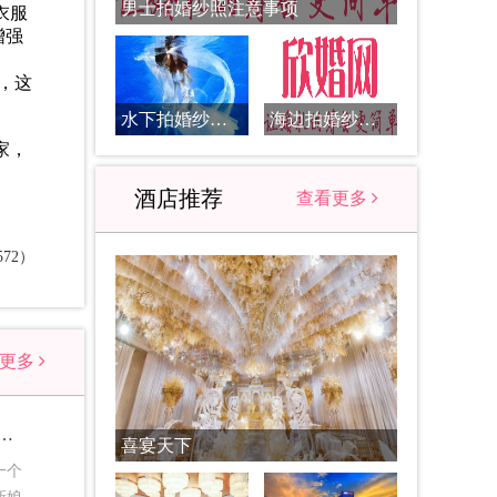
男士拍婚纱照注意事项
衣服
增强
，这
水下拍婚纱照注意事项
海边拍婚纱照的九大注意事项
家，
酒店推荐
查看更多
72）
看更多
照该注意什么_孕妇拍婚纱照注意事项
喜宴天下
一个