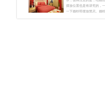
水，值得注意的是，结婚
摆放位置也是有讲究的，
一下婚纱照摆放禁忌。婚
忌：方位家婚照的摆放首
就是方位，在房屋中有两
分适合摆放结婚照的。第
西北乾宫，这个方位代表
此方位摆放结婚照预示着
夫妻和谐;第二个方位是西
个方位代表着妻子，在此
婚照能够促进夫妻婚后的
人感性、男人理性，双方
上形成互补，相互依托，
并且永久恩爱和谐。俗话
姻而美丽，男人因家庭而
因为为了夫妻二人的和谐
婚照摆放在这两个方位是
哦。婚纱照摆放禁忌：床
坐山，坐山代表丁，向山