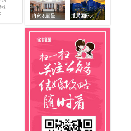
新娘
特殊
尽量
冉家坝丽呈君顿酒店
维景国际大酒店
，这
的身
会造
纱没
图
腰的
头纱
紧身
的第
造型
。尤
想在
己的
求个
，但
，如