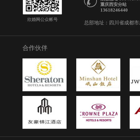
重庆西安分站
夫妻之间的幸福，象征着
13618246440
美满喜兆，同时也会让所
欣婚网公众帐号
浸在夫妻之间的幸福之中
总部地址：四川省成都市成华
衷的祝福。客厅摆放结婚
西北和西南的方位来摆放
东方位也是不错的，寓意
合作伙伴
会紫气东来、万事昌荣、
婚纱照摆放禁忌：卧室小
同样是放结婚照的好位置
中，卧室的西南方以及西
婚姻关系，想要夫妻之前
谐的话，在卧室的西北方
个悬挂或者摆放一幅结婚
夫妻之间的互爱互助，平
时也代表着夫妻双方视对
侣的坚决性，是夫妻之间
生活更加的坚决和稳定。
禁忌：书桌摆放相框框好