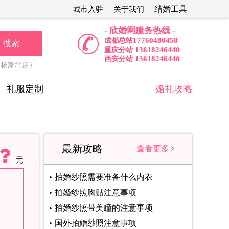
结婚工具
城市入驻
关于我们
- 欣婚网服务热线 -
17760480458
成都总站
搜索
13618246440
重庆分站
13618246440
西安分站
（杨家坪店）
礼服定制
婚礼攻略
最新攻略
查看更多
元
拍婚纱照需要准备什么内衣
拍婚纱照胸贴注意事项
拍婚纱照带美瞳的注意事项
国外拍婚纱照注意事项