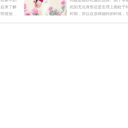
照在家中的
问题是婚纱礼服的选择。由于孕
一起来了解
此刻无论身形还是生理上都处于
纱照摆放禁
时期，所以在选择婚纱的时候，
先要考虑的
选择宽松、舒服性质的婚纱礼服
个方位是十
种礼服不仅可有效的遮挡住新娘
一个方位是
形，而且对肚子里的宝宝更是不
着丈夫，在
成任何的伤害。别担心宽松的婚
家庭和睦，
有亮点，告诉孕新娘们婚纱摄影
南乾宫，这
片，宽松的婚纱如果你采用了高
方位摆放结
设计款式，搭配蕾丝、亮片以及
感情，使女
等细节设计，其造型绝对不会比
能够在性格
束腰的婚纱礼服效果差哦。注意
相互信任，
二个问题是妆容。孕新娘在妆容
说女人因婚
上尽量避免选择油画式的浓妆类
更加辉煌，
其是一些追求个性的孕新娘们，
生活，将结
自己拍摄婚纱照的时候，秀秀自
十分不错的
孕肚，便进行各种彩绘造型。追
头床头代表
性，保留这份美好记忆无可厚非
代表水，结
关键是彩绘的质量一定要有保障