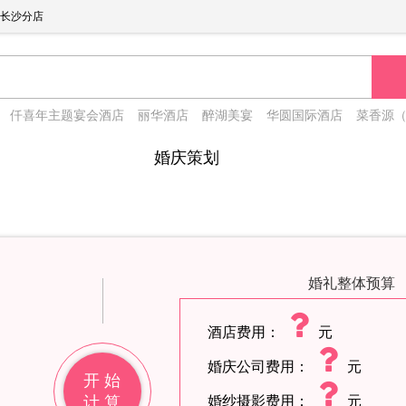
长沙分店
仟喜年主题宴会酒店
丽华酒店
醉湖美宴
华圆国际酒店
菜香源
婚庆策划
婚礼整体预算
酒店费用：
元
婚庆公司费用：
元
开 始
计 算
婚纱摄影费用：
元