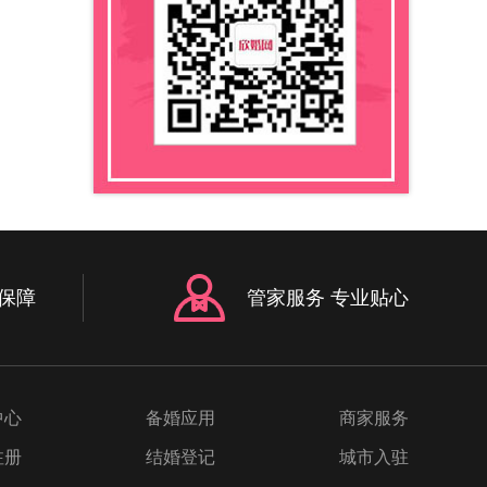
么最
因当
会影
儿造
。孕
个问
新娘
是什
了，
子来
的平
保障
管家服务 专业贴心
那么
最后
意了
不要
通一
中心
备婚应用
商家服务
让自
的状
注册
结婚登记
城市入驻
美哒