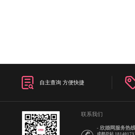
婚照放在床头，代表夫妻
感情生活。结婚照放在向
人在金钱上有很多瓜葛和
亦指好的方面，代表二人
结婚照宜放于床的左方即“
可使二人的婚姻运获得加
满。所以，卧室的床头是
的最佳位置。此外，结婚
能放在床的右方，因右方
放在此方会对婚姻造成不
宜放于床的左方青龙位，
自主查询 方便快捷
婚姻获得加持，幸福圆满
的是，将结婚照摆放或者
头，一定要保证家婚照的
歪歪扭扭，否则会得不尝
带来霉运。婚纱照摆放禁
联系我们
了新婚夫妇的床头，客厅
摆放的好位置。客厅为会
- 欣婚网服务热线 
家婚照摆放在客厅，能够
18140173
成都总站