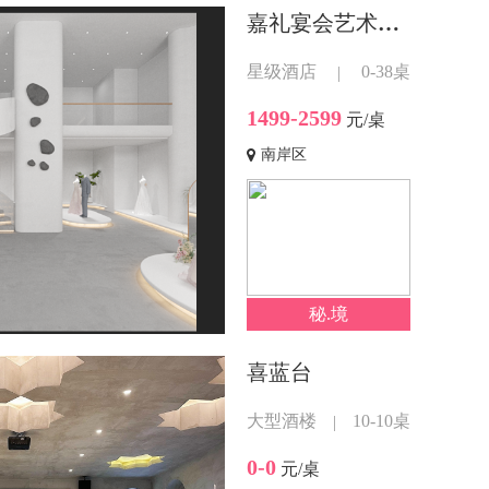
嘉礼宴会艺术中心
星级酒店
0-38桌
|
1499-2599
元/桌
南岸区
秘.境
喜蓝台
大型酒楼
10-10桌
|
0-0
元/桌