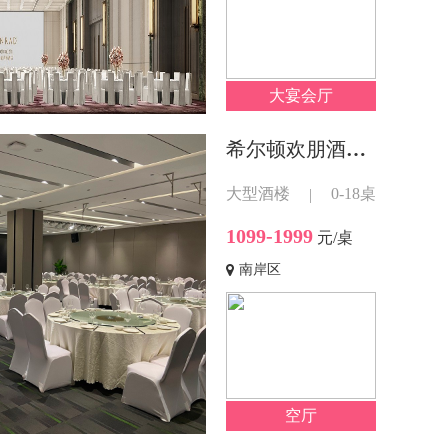
大宴会厅
希尔顿欢朋酒店茶园店
大型酒楼
0-18桌
|
1099-1999
元/桌
南岸区
空厅