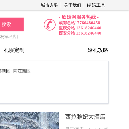
结婚工具
城市入驻
关于我们
- 欣婚网服务热线 -
17760480458
成都总站
搜索
13618246440
重庆分站
13618246440
西安分站
（杨家坪店）
礼服定制
婚礼攻略
部新区
两江新区
西拉雅妃大酒店