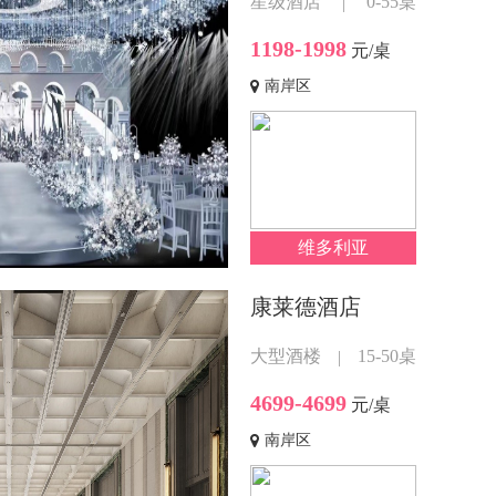
星级酒店
0-55桌
|
1198-1998
元/桌
南岸区
维多利亚
康莱德酒店
大型酒楼
15-50桌
|
4699-4699
元/桌
南岸区