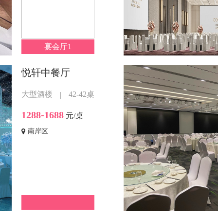
宴会厅1
悦轩中餐厅
大型酒楼
42-42桌
|
1288-1688
元/桌
南岸区