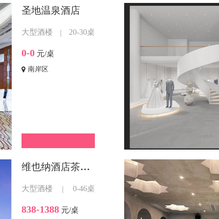
圣地温泉酒店
大型酒楼
20-30桌
|
0-0
元/桌
南岸区
维也纳酒店茶园新区
大型酒楼
0-46桌
|
838-1388
元/桌