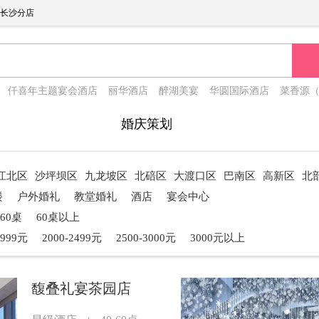
长沙分店
仟喜年主题宴会酒店
丽华酒店
醉湖美宴
华圆国际酒店
菜香源
婚庆策划
江北区
沙坪坝区
九龙坡区
北碚区
大渡口区
巴南区
高新区
北
楼
户外婚礼
教堂婚礼
酒店
宴会中心
-60桌
60桌以上
1999元
2000-2499元
2500-3000元
3000元以上
馥叠礼宴茶园店