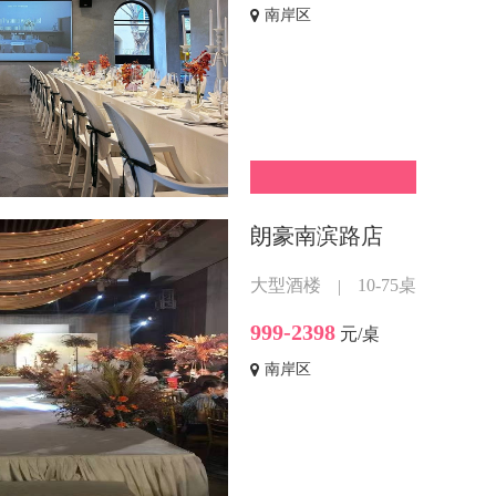
南岸区
朗豪南滨路店
大型酒楼
10-75桌
|
999-2398
元/桌
南岸区