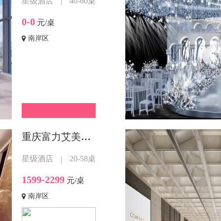
星级酒店
40-60桌
|
0-0
元/桌
南岸区
重庆富力艾美酒店
星级酒店
20-58桌
|
1599-2299
元/桌
南岸区