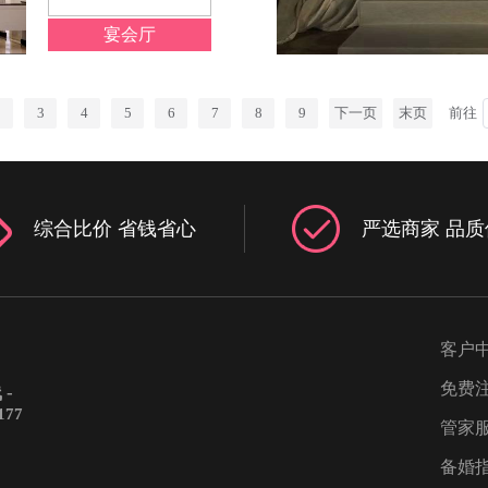
宴会厅
2
3
4
5
6
7
8
9
下一页
末页
前往
综合比价 省钱省心
严选商家 品质
客户
免费
-
177
管家
备婚