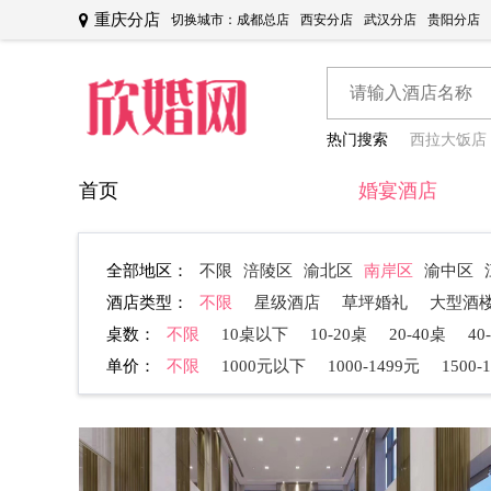
重庆分店
切换城市：
成都总店
西安分店
武汉分店
贵阳分店
热门搜索
西拉大饭店
首页
婚宴酒店
全部地区：
不限
涪陵区
渝北区
南岸区
渝中区
酒店类型：
不限
星级酒店
草坪婚礼
大型酒
桌数：
不限
10桌以下
10-20桌
20-40桌
40
单价：
不限
1000元以下
1000-1499元
1500-